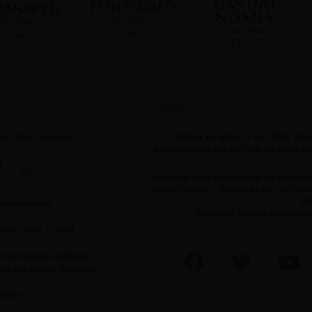
conta da previsão do
tempo... Recomento 100%
Search
O
Tour na Itália
, é um DMC (
Des
31 - Pisa, Toscana
especializado em serviços na Itália 
1
5
Atuamos com autorização do governo it
02438390508 – Seguro Rc nr. 20349485
Pi
toscana.com
Direttore tecnico responsab
ado: 9:00 - 19:00
F
T
Y
uso horário italiano
a
w
o
ao horário de Brasília)
c
i
u
ntato
e
t
t