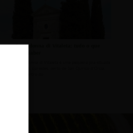
apela da Madonna di Vitaleta: tudo o que
ocê precisa saber
 Capela da Madonna di Vitaleta é uma pequena jóia situada
ntre seis icônicos ciprestes, perto de San Quirico d’Orcia,
ma cidade no centro do