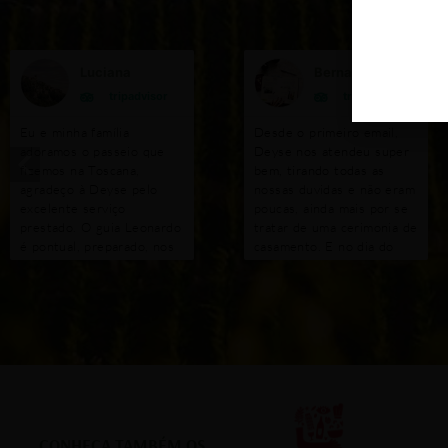
Luciana
Bernardo
tripadvisor
tripadvisor
Eu e minha família
Desde o primeiro email,
adoramos o passeio que
Deyse nos atendeu super
fizemos na Toscana,
bem, tirando todas as
agradeço à Deyse pelo
nossas duvidas e não eram
excelente serviço
poucas, ainda mais por se
prestado. O guia Leonardo
tratar de uma cerimonia de
é pontual, preparado, nos
casamento. E no dia do
proporcionou muitas
evento, nao poderia ser
alegrias, só temos que
diferente. Tudo como
agradecer. A vinícola com
escolhemos e combinamos.
almoço foi maravilhosa.
Deyse e Valentina
Tratamento VIP. Vale a
realizaram perfeitamente o
pena contratar!
meu sonho e da minha
esposa em casar em
Florenca. Local perfeito,
enfeites de mesa perfeito,
brinde, fotografo,
CONHEÇA TAMBÉM OS