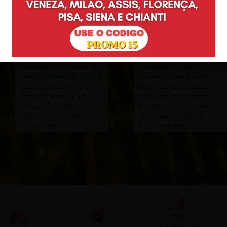
Valter F Silva
Monica Ferreira
tripadvisor
tripadvisor
Completamos 25 anos de
Excelente!!!! Amei!! A guia
casados (bodas de prata) e
Renata foi uma querida.
escolhemos registrar esse
Optamos fazer o passeio
momento especial em
com carro e motorista,
Veneza. Contratamos com
ficamos mais a vontade. A
a Deyse o fotógrafo
degustação na loja de frios
Osvaldo que foi
e o piquenique foi
sensacional. Extremamente
maravilhoso, o dono da
atencioso, profissional e
vinícola é uma simpatia.
demonstra amar seu
Ficou com gosto de quero
trabalho. Nada poderia ter
mais.
sido melhor. Obrigado
Deyse pelo carinho,
atenção e cuidado,
inclusive sugerindo
proativamente a mudança
de horário das fotos por