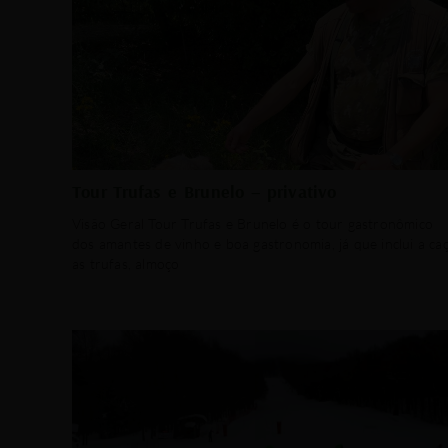
Tour Trufas e Brunelo – privativo
Visão Geral Tour Trufas e Brunelo é o tour gastronômico
dos amantes de vinho e boa gastronomia, já que inclui a ca
as trufas, almoço