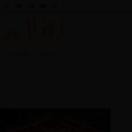
Instagram
Twitter
Facebook-
Youtube
Linkedin-
f
in
ENTOS
MAPAS
+ ITÁLIA
S
EVENTOS
MAPAS