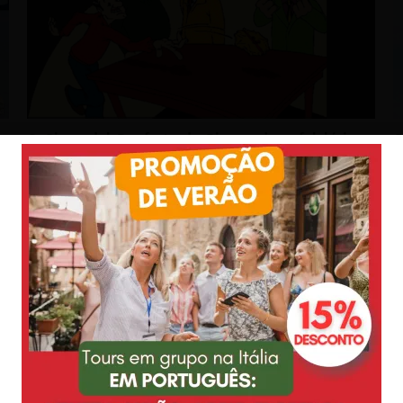
O Gioco del Panforte de Pienza, jogo folclórico
C
entre 26 a 30 de dezembro
v
Conheça o Gioco del Panforte de Pienza, em português o
A
Jogo do Pãoforte, um jogo animado e disputado na cidade
e
que ocorre sempre de 26
u
MOSTRAR MAIS
e dizem nossos clientes: