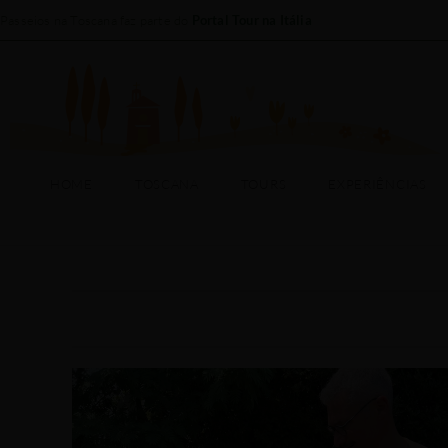
Passeios na Toscana faz parte do
Portal Tour na Itália
HOME
TOSCANA
HOME
TOSCANA
TOURS
EXPERIÊNCIAS