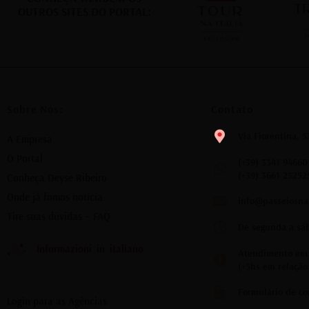
celebrante...
OUTROS SITES DO PORTAL:
Sobre Nós:
Contato
Via Fiorentina, 5
A Empresa
O Portal
(+39) 3341 94660
(+39) 3661 25252
Conheça Deyse Ribeiro
Onde já fomos notícia
info@passeiosna
Tire suas dúvidas – FAQ
De segunda a sáb
Informazioni in italiano
Atendimento em f
(+5hs em relação 
Formulário de co
Login para as Agências