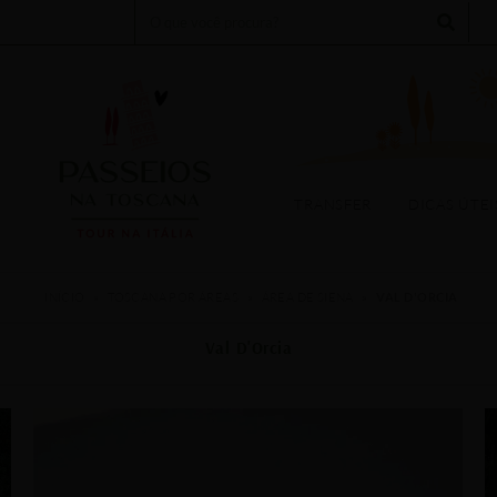
Search
TOURS
EXPERIÊNCIAS
TRANSFER
DICAS ÚTEIS
EV
TRANSFER
DICAS ÚTEI
INÍCIO
»
TOSCANA POR ÁREAS
»
ÁREA DE SIENA
»
VAL D'ORCIA
Val D'Orcia