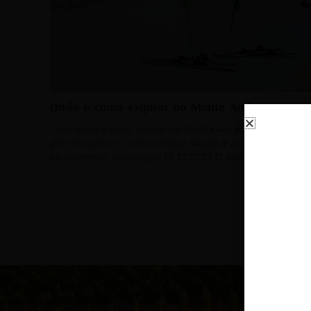
Onde e como esquiar no Monte Amiata
Saiba onde e como esquiar no Monte Amiata, na Toscana,
além de como ir, como comprar skipass e alugar o
equipamento. atualização 13.12.2023 O que
O qu