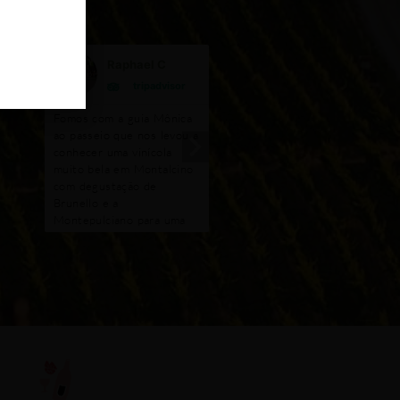
Raphael C
Sara Assumpç
tripadvisor
tripadvisor
Fomos com a guia Mônica
Fizemos um Tour de vinh
ao passeio que nos levou a
em Chianti, o guia
conhecer uma vinícola
Leonardo nos acompanho
muito bela em Montalcino
passamos por uma
com degustação de
tradicional salumeria,
Brunello e a
museu do vinho e depois
Montepulciano para uma
uma vinícola que também
segunda degustação, de
produz azeites. Excelent
Nobile. Além de toda a
passeio, uma aula de vin
gentileza e do
e história. Leonardo guia
conhecimento profundo
os do os da vinícola muit
sobre vinhos e as histórias
simpáticos e agradáveis. 
das cidades tivemos a
havia feito este tipo de
surpresa de alguns pontos
tour em outro país, mas
com vistas maravilhosas e
nada se compara, mais do
também flexibilização do
que um negócio, pessoas
roteiro original dentro das
com paixão pelo que