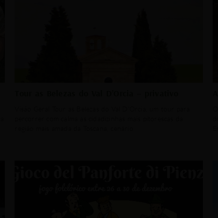
Tour as Belezas do Val D’Orcia – privativo
A
Visão Geral Tour as Belezas do Val D’Orcia, um tour para
O
ça
percorrer com calma as cidadizinhas mais pitorescas da
d
região mais amada da Toscana, cenário
E