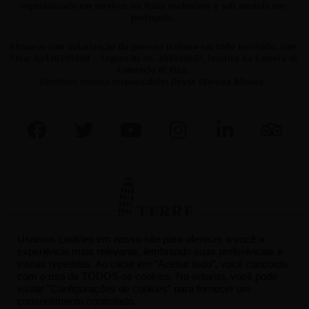
especializado em serviços na Itália exclusivos e sob medida em
português.
Atuamos com autorização do governo italiano em todo território, com
P.Iva: 02438390508 – Seguro Rc nr. 203494857, inscrita na Camera di
Comercio di Pisa.
Direttore tecnico responsabile: Deyse Oliveira Ribeiro.
F
T
Y
I
L
T
a
w
o
n
i
r
c
i
u
s
n
i
e
t
t
t
k
p
b
t
u
a
e
a
o
e
b
g
d
d
o
r
e
r
i
v
Usamos cookies em nosso site para oferecer a você a
k
a
n
i
experiência mais relevante, lembrando suas preferências e
visitas repetidas. Ao clicar em “Aceitar tudo”, você concorda
m
s
com o uso de TODOS os cookies. No entanto, você pode
o
visitar "Configurações de cookies" para fornecer um
consentimento controlado.