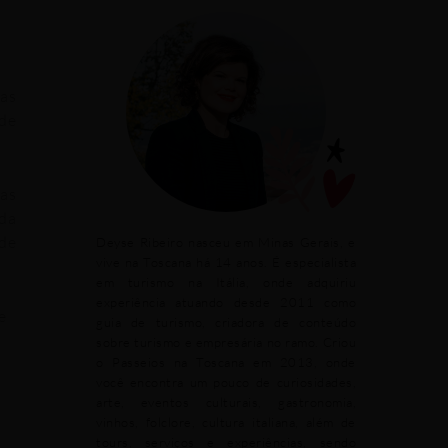
tas
 de
has
 da
nde
Deyse Ribeiro nasceu em Minas Gerais, e
vive na Toscana há 14 anos. É especialista
em turismo na Itália, onde adquiriu
experiência atuando desde 2011 como
e
guia de turismo, criadora de conteúdo
sobre turismo e empresária no ramo. Criou
o Passeios na Toscana em 2013, onde
você encontra um pouco de curiosidades,
arte, eventos culturais, gastronomia,
vinhos, folclore, cultura italiana, além de
tours, serviços e experiências, sendo