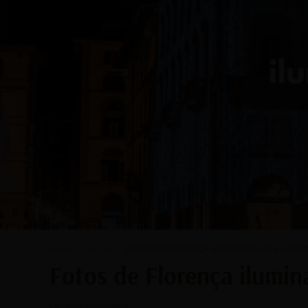
INÍCIO
»
BLOG
»
FOTOS DE FLORENÇA ILUMINADA PARA O NATAL
Fotos de Florença ilumin
/
/ Por
Deixe um comentário