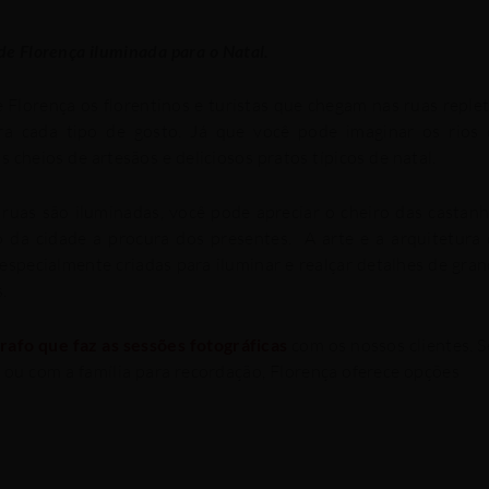
de Florença iluminada para o Natal.
Florença os florentinos e turistas que chegam nas ruas reple
ara cada tipo de gosto. Já que você pode imaginar os rios
 cheios de artesãos e deliciosos pratos típicos de natal.
 ruas são iluminadas, você pode apreciar o cheiro das castan
 da cidade a procura dos presentes. A arte e a arquitetura
specialmente criadas para iluminar e realçar detalhes de gra
.
rafo que faz as sessões fotográficas
com os nossos clientes. S
l ou com a família para recordação, Florença oferece opções