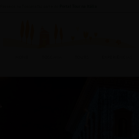
Passeios na Toscana faz parte do
Portal Tour na Itália
HOME
TOSCANA
HOME
TOSCANA
TOURS
EXPERIÊNCIAS