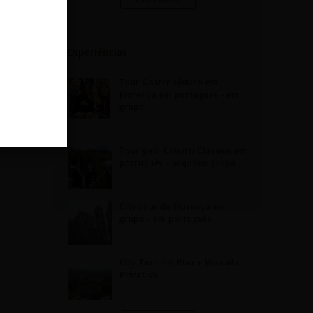
Experiências
Tour Gastronômico em
Florença em português - em
grupo
Tour pelo Chianti Clássico em
português - pequeno grupo
City tour de Florença em
grupo - em português
City Tour em Pisa + Vinícola -
Privativo