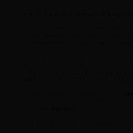
Venha ver a decoração e os Mercados de Natal, fotos 
Como todos os anos no Natal no centro histórico de 
de lojas interessantes com ideias do presente p
pessoas pelas principais ruas da cidade e os mercados
A atmosfera de Natal em Florença é linda, todas as
assadas, pessoas caminhando pelas ruas do centro
cidade combinam perfeitamente com luzes de Natal e
beleza dos edifícios históricos, igrejas e monumentos
obs: essas lindas fotos foram feitas pelo Yari, o f
otóg
quiser fazer fotos maravilhosas em Florença de casa
maravilhosas,
veja AQUI.
Clique em uma das fotos, e abrirá a galeria: