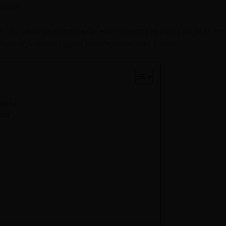
amília!
os e as alegrias de visitar Florença com crianças durante fér
ocê planejar sua viagem a Florença com seus filhos!
equena
uena