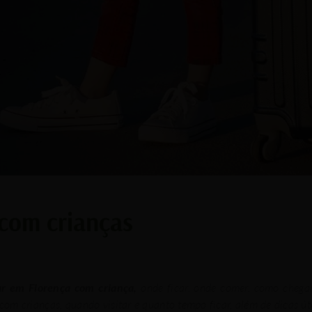
 com crianças
ar em Florença com criança,
onde ficar, onde comer, como chega
om crianças, quando visitar e quanto tempo ficar, além de dicas út