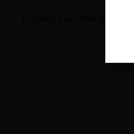
Conclusão
Florença é um bom lugar par
Sim, desde que você
escolha a época certa do ano
e
O
centro histórico de Florença é muito compacto
, 
criar um roteiro básico. Perninhas cansam de andar
fará durante a viagem.
Há muitas
áreas de pedestres
e praças animadas que
e alguns playgrounds (decentes, mas não incríveis).
Se precisar de uma pausa da vida urbana, é fácil fa
alugado ou motorista particular. Você pode até m
família.
Por fim, uma das minhas coisas favoritas sobre Flore
compacto, é possível
ver as famílias florentinas v