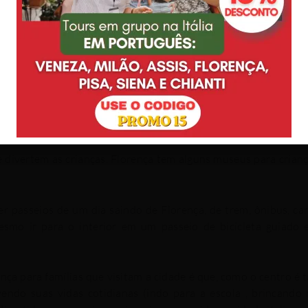
a visitar com crianças?
tenha expectativas adequadas.
o que facilita a locomoção a pé. Não deixe que isso o impeça
 de um lado para o outro, então é bom ter uma ideia do que v
 divertem as crianças. Florença tem alguns museus para crian
zer
passeios de um dia saindo de Florença
, de trem, ônibus, ca
esmo ir para o interior em um passeio de bicicleta guiado
nça para famílias que visitam a cidade é que, como o centro é 
ivendo suas vidas cotidianas
(indo para a
escola
, brincando 