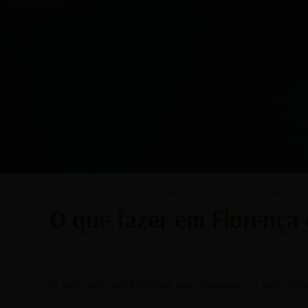
INÍCIO
»
BLOG
»
O QUE FAZER EM FLORENÇA COM CRIANÇAS
O que fazer em Florença
/
/ Por
Deixe um comentário
O que fazer em Florença com crianças – o que visit
Florença com crianças, como se locomover por Florença c