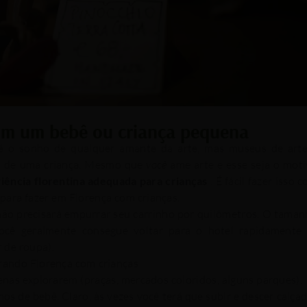
com um bebê ou criança pequena
é o sonho de qualquer amante da arte, mas museus de arte
ho de uma criança. Mesmo que
você
ame arte e esse seja o mot
iência florentina adequada para crianças
. É fácil fazer isso 
 para fazer em Florença com crianças.
não precisará empurrar seu carrinho por quilômetros. O tama
ocê geralmente consegue voltar para o hotel rapidamente 
r de roupa).
rando Florença com crianças
nas explorarem (praças, mercados coloridos, alguns parques).
hos de bebê. Claro, às vezes você terá que subir e descer calça