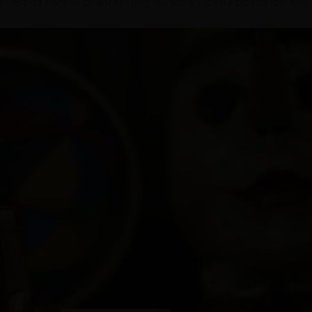
ivertida para as crianças imaginarem a vida na cidade italiana.