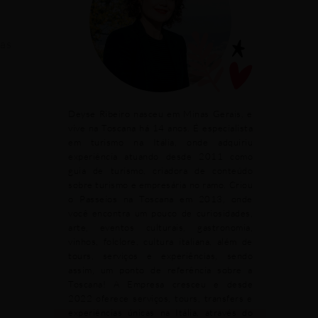
ias
Deyse Ribeiro nasceu em Minas Gerais, e
vive na Toscana há 14 anos. É especialista
em turismo na Itália, onde adquiriu
experiência atuando desde 2011 como
guia de turismo, criadora de conteúdo
sobre turismo e empresária no ramo. Criou
o Passeios na Toscana em 2013, onde
você encontra um pouco de curiosidades,
arte, eventos culturais, gastronomia,
vinhos, folclore, cultura italiana, além de
tours, serviços e experiências, sendo
assim, um ponto de referência sobre a
Toscana! A Empresa cresceu e desde
2022 oferece serviços, tours, transfers e
experiências únicas na Itália, através do