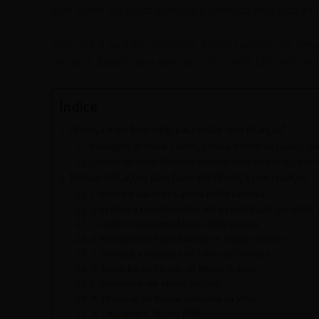
para tornar sua visita tranquila e divertida para toda a f
Sou
mãe
e guia em Florença, então conheço os desafi
na Itália. Espero que este guia local seja útil para v
Índice
Florença é um bom lugar para visitar com crianças?
Vantagens de visitar Florença com um bebê ou criança p
Contras de visitar Florença com um bebê ou criança peq
Minhas indicações para fazer em Florença com crianças
1. Admire o David na Galleria dell’Accademia
2. Explore a Casa Fiorentina Antiga no Palazzo Davanzati
3. Visite o Fascinante Museo della Specola
4. Participe dos Tours Infantis no Palazzo Vecchio
5. Conheça a muralha e as Torres de Florença
6. Mergulhe na Ciência no Museo Galileo
7. Aventure-se no Museu Stibbert
8. Divirta-se no Museu Leonardo da Vinci
9. Um clássico, Museu Uffizi