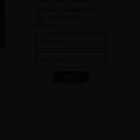
Fique bem informado sobre
tudo o que acontece na
Toscana:
 e
ivo
Enviar
com
nho
se
das