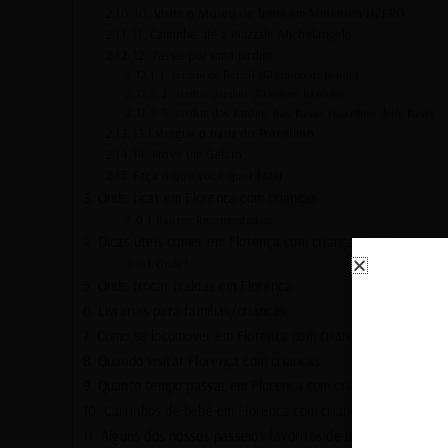
10. Visite o Museu de Trens em Miniatura HZERO
11. Caminhe até a Piazzale Michelangelo
12. Passei por uma jardim
1. Jardim de Boboli (Giardino di Boboli)
2. Jardim Bardini (Giardino Bardini)
3. Jardim dos Jardins das Rosas (Giardino delle Rose)
13.Esfregue o nariz do Porcellino
14. Prove um Gelato
Faça o que você quer fazer
Onde ficar em Florença com crianças
Bairros Recomendados:
Dicas úteis comer em Florença com crianças:
Onde?
Onde trocar fraldas em Florença
Livrarias para famílias/crianças
Como se locomover em Florença com crianças
Quando visitar Florença com crianças
Quanto tempo passar em Florença com crianças
Carrinhos de bebê em Florença com crianças
Alguns dos nossos passeios favoritos de um dia saindo d