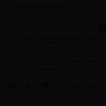
Atendimento em fuso horário italiano
(+5hs em relação ao horário de Brasília)
Formulário de contato
Search
O
Tour na Itália
, é um DMC (
Destination Management Company
)
especializado em serviços na Itália exclusivos e sob medida em
português.
Atuamos com autorização do governo italiano em todo território, com
P.Iva: 02438390508 – Seguro Rc nr. 203494857, inscrita na Camera di
Comercio di Pisa.
Direttore tecnico responsabile: Deyse Oliveira Ribeiro.
F
T
Y
I
L
T
a
w
o
n
i
r
c
i
u
s
n
i
e
t
t
t
k
p