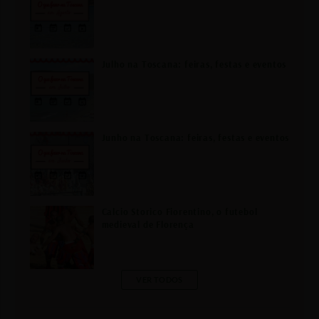
f
o
r
Julho na Toscana: feiras, festas e eventos
:
Junho na Toscana: feiras, festas e eventos
Calcio Storico Fiorentino, o futebol
medieval de Florença
VER TODOS