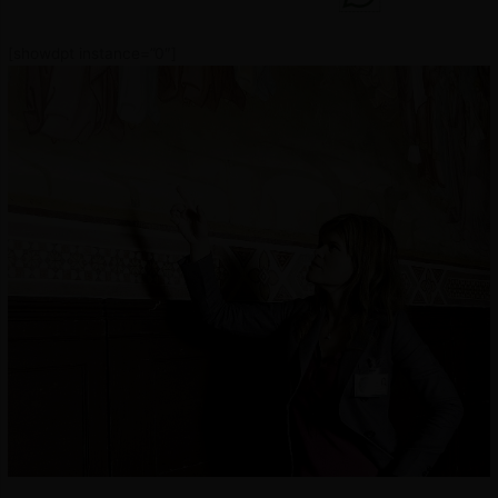
[showdpt instance=”0″]