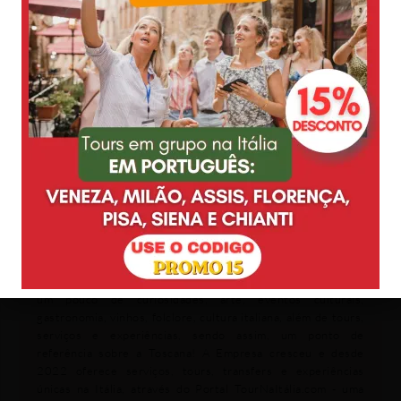
Deyse Ribeiro nasceu em Minas Gerais, e vive na Toscana há
14 anos. É especialista em turismo na Itália, onde adquiriu
experiência atuando desde 2011 como guia de turismo,
criadora de conteúdo sobre turismo e empresária no ramo.
Criou o Passeios na Toscana em 2013, onde você encontra
um pouco de curiosidades, arte, eventos culturais,
gastronomia, vinhos, folclore, cultura italiana, além de tours,
serviços e experiências, sendo assim, um ponto de
referência sobre a Toscana! A Empresa cresceu e desde
2022 oferece serviços, tours, transfers e experiências
únicas na Itália, através do Portal TourNaItália.com - uma