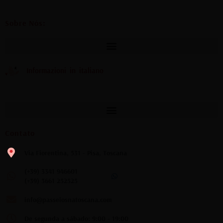
Sobre Nós:
Informazioni in italiano
Contato
Via Fiorentina, 531 - Pisa, Toscana
(+39) 3341 946601
(+39) 3661 252525
info@passeiosnatoscana.com
De segunda a sábado: 9:00 - 19:00