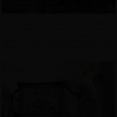
A sua estrutura interna é a mesma da torre de Pisa: dois
cilindros concêntricos com escadas em seu perímetro. No
interior há uma fonte batismal criada por Guido
Gigarelli (com quatro fontes menores para o batismo
infantil) e o púlpito de Nicola Pisano, cercado por oito
colunas alternando com quatro pilares.