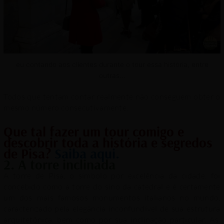
eu contando aos clientes durante o tour essa história, entre
outras…
Todos que tentam contar realmente não conseguem obter o
mesmo número consecutivamente.
Que tal fazer um tour comigo e
descobrir toda a história e segredos
de Pisa?
Saiba aqui.
2. A torre inclinada
A torre de Pisa, o símbolo por excelência da cidade, foi
concebido como a torre do sino da catedral e é certamente
um dos mais famosos monumentos italianos no mundo,
caracterizado pela elegância inconfundível de sua estrutura
arquitetônica, bem como por sua inclinação particular. As