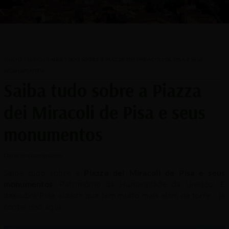
INÍCIO
»
BLOG
»
SAIBA TUDO SOBRE A PIAZZA DEI MIRACOLI DE PISA E SEUS
MONUMENTOS
Saiba tudo sobre a Piazza
dei Miracoli de Pisa e seus
monumentos
/
/ Por
Deixe um comentário
Saiba tudo sobre a
Piazza dei Miracoli de Pisa e seus
monumentos
, Patrimônio da Humanidade da Unesco! E
descubra Pisa, cidade que tem muito mais além da torre… já
contei isso aqui.