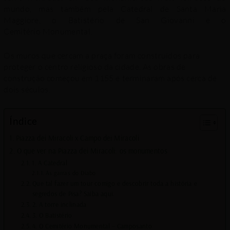
mundo, mas também pela Catedral de Santa Maria
Maggiore, o Batistério de San Giovanni e o
Cemitério Monumental.
Os muros que cercam a praça foram construídos para
proteger o centro religioso da cidade. As obras de
construção começou em 1155 e terminaram após cerca de
dois séculos.
Índice
Piazza dei Miracoli x Campo dei Miracoli
O que ver na Piazza dei Miracoli: os monumentos
1. A Catedral
As garras do Diabo
Que tal fazer um tour comigo e descobrir toda a história e
segredos de Pisa? Saiba aqui.
2. A torre inclinada
3. O Batistério
4. O Cemitério Monumental – Camposanto