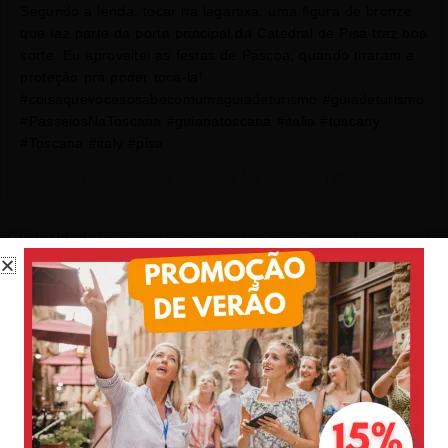
Segundo a lenda, tocar na lagartixa, uma figura de bronze
que faz parte da porta principal da Catedral de Pisa traz boa
sorte. Eu aproveitei as festas de Páscoa, quando tiraram a
proteção pra poder toca-la!
#coisaquevocesosabecomumaguiadeturismo #guiadeturismo
#PasseiosNaToscana #guianatoscana #italia #tuscany
#Toscana #italy #pisa
Uma foto publicada por Passeios Na Toscana (@passeiosnatoscana) em
Curiosidade:
A porta da frente da Catedral apresenta
inúmeras decorações em relevo, entre as quais existe um
pequeno lagarto que tradicionalmente traz boa sorte para
quem o toca. Por isso, muitos visitantes esfregam a mão ali,
coisa feita também por muitos estudantes que esperam ir
bem nas provas.
A outra porta (a da foto abaixo) foi realizada por 1180 por
Bonanno Pisano, é chamada de Porta di San Ranieri
(padroeiro da cidade) e é de bronze. Incrível!!!!