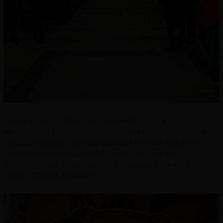
O púlpito de oito lados de Giovanni Pisano, apoiado por
estátuas que simbolizam as virtudes, é o melhor exemplo da
escultura gótica italiana de todos os tempos. Painéis em
relevo retratam cenas da Bíblia com detalhes tão
intrincados que é difícil acreditar que esta obra-de-arte
tenha 700 anos de idade!