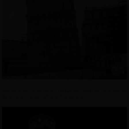
Alguns anos atrás foram realizadas algumas reformas na
base da torre e ela voltou a ficar estável.