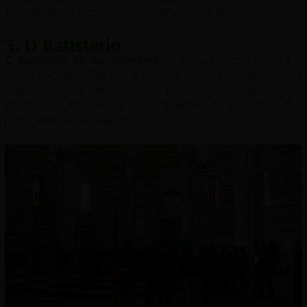
58m de altura, tem seis seis andares e 273 degraus!
3. O Batistério
O
Batistério de San Giovanni
foi fundado em 1152 e é o
maior da Itália. Ele tem o mesmo estilo arquitetônico da
Catedral, tendo sido projetado por Diotisalvi inspirado no
Panteão de Roma e no Santo Sepulcro de Jerusalém. É o
maior Batistério da Europa.