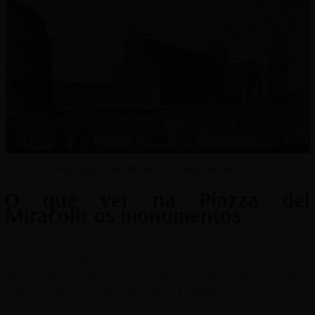
Pisa, piazza dei MIracoli, incisão do sec XIIIV
O que ver na Piazza dei
Miracoli: os monumentos
Ao contrário de grande parte das praças das catedrais das
cidades italianas, a Piazza dei Miracoli se encontra em uma
posição mais afastada do centro histórico da cidade. Já
desde o tempo dos etruscos a área era destinada ao culto e,
hoje, constitui o centro religioso da cidade.