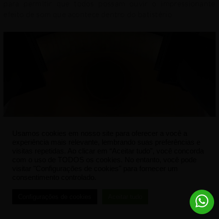
para permitir que todos possam ouvir o impressionante
efeito de som que acontece dentro do batistério.
Usamos cookies em nosso site para oferecer a você a
experiência mais relevante, lembrando suas preferências e
visitas repetidas. Ao clicar em “Aceitar tudo”, você concorda
com o uso de TODOS os cookies. No entanto, você pode
visitar "Configurações de cookies" para fornecer um
consentimento controlado.
Configurações de cookies
Aceitar tudo