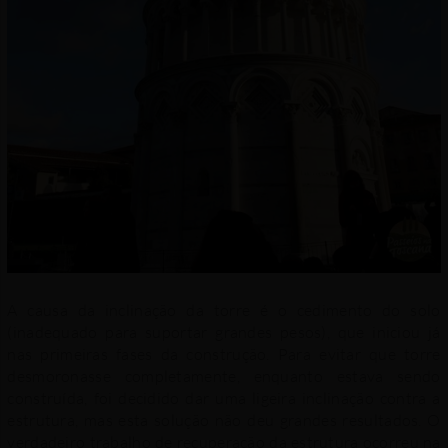
A causa da inclinação da torre é o cedimento do solo
(inadequado para suportar grandes pesos), que iniciou já
nas primeiras fases da construção. Para evitar que torre
desmoronasse completamente, enquanto estava sendo
construída, foi decidido dar uma ligeira inclinação contra a
estrutura, mas esta solução não deu grandes resultados. O
verdadeiro trabalho de recuperação da estrutura ocorreu na