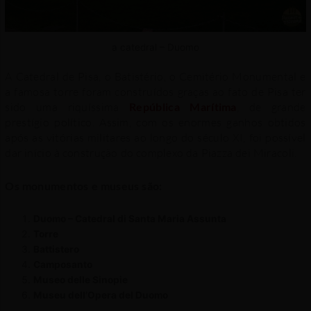
a catedral – Duomo
A Catedral de Pisa, o Batistério, o Cemitério Monumental e
a famosa torre foram construídos graças ao fato de Pisa ter
sido uma riquíssima
República Marítima
, de grande
prestígio político. Assim, com os enormes ganhos obtidos
após as vitórias militares ao longo do século XI, foi possível
dar início à construção do complexo da Piazza dei Miracoli.
Os monumentos e museus são:
Duomo – Catedral di Santa Maria Assunta
Torre
Battistero
Camposanto
Museo delle Sinopie
Museu dell’Opera del Duomo