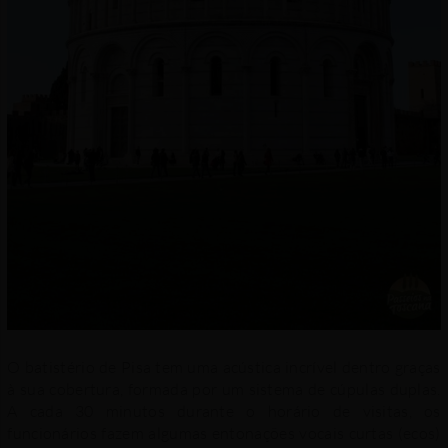
O batistério de Pisa tem uma acústica incrível dentro graças
à sua cobertura, formada por um sistema de cúpulas duplas.
A cada 30 minutos durante o horário de visitas, os
funcionários fazem algumas entonações vocais curtas (ecos)