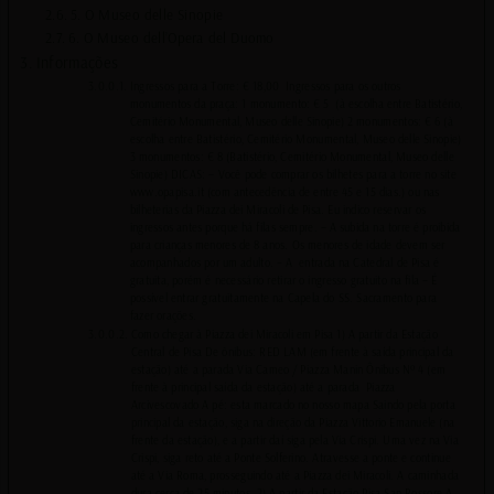
5. O Museo delle Sinopie
6. O Museo dell’Opera del Duomo
Informações
Ingressos para a Torre: € 18,00 Ingressos para os outros
monumentos da praça: 1 monumento: € 5 (à escolha entre Batistério,
Cemitério Monumental, Museo delle Sinopie) 2 monumentos: € 6 (à
escolha entre Batistério, Cemitério Monumental, Museo delle Sinopie)
3 monumentos: € 8 (Batistério, Cemitério Monumental, Museo delle
Sinopie) DICAS: – Você pode comprar os bilhetes para a torre no site
www.opapisa.it (com antecedência de entre 45 e 15 dias.) ou nas
bilheterias da Piazza dei Miracoli de Pisa. Eu indico reservar os
ingressos antes porque há filas sempre. – A subida na torre é proibida
para crianças menores de 8 anos. Os menores de idade devem ser
acompanhados por um adulto. – A entrada na Catedral de Pisa é
gratuita, porém é necessário retirar o ingresso gratuito na fila – É
possível entrar gratuitamente na Capela do SS. Sacramento para
fazer orações.
Como chegar à Piazza dei Miracoli em Pisa 1) A partir da Estação
Central de Pisa De ônibus: RED LAM (em frente à saída principal da
estação) até a parada Via Cameo / Piazza Manin Ônibus Nº 4 (em
frente à principal saída da estação) até a parada Piazza
Arcivescovado A pé: esta marcado no nosso mapa Saindo pela porta
principal da estação, siga na direção da Piazza Vittorio Emanuele (na
frente da estação), e a partir daí siga pela Via Crispi. Uma vez na Via
Crispi, siga reto até a Ponte Solferino. Atravesse a ponte e continue
até a Via Roma, prosseguindo até a Piazza dei Miracoli. A caminhada
dura cerca de 25 minutos. 2) A partir da Estação Pisa San Rossore A