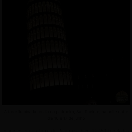
A torre iluminada no dia do padroeiro, San Raniere, na noite entre
dia 16 e 17 de junho
Imaginem que a torre de Pisa pesa bem 14.453 toneladas,