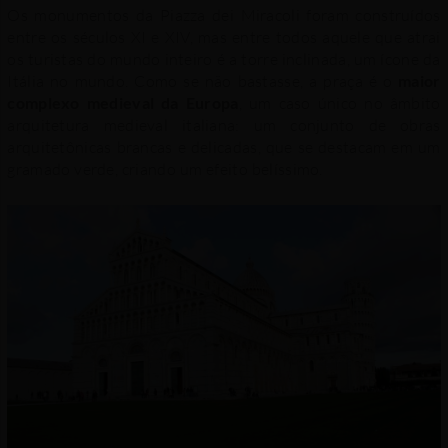
Os monumentos da Piazza dei Miracoli foram construídos
entre os séculos XI e XIV, mas entre todos aquele que atrai
os turistas do mundo inteiro é a torre inclinada, um ícone da
Itália no mundo. Como se não bastasse, a praça é o
maior
complexo medieval da Europa
, um caso único no âmbito
arquitetura medieval italiana: um conjunto de obras
arquitetônicas brancas e delicadas, que se destacam em um
gramado verde, criando um efeito belíssimo.