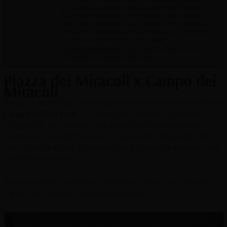
pé: Saia pela passagem subterrânea da Piazza Fancelli. Continue até
chegar a Via Andrea Pisano. Vire à esquerda e continue reto até
chegar à Piazza dei Miracoli. Tempo: 5 minutos *Caso esteja de carro,
há uma área de estacionamento naVia Pietrasantina, a cinco minutos
a pé da Piazza dei Miracoli, veja no nosso mapa.
*Este post contém indicações para serviços de afiliados. Para ver
nossa política de monetização, clique aqui.
Piazza dei Miracoli x Campo dei
Miracoli
A Piazza dei Miracoli é muitas vezes erroneamente chamada
Campo dei Miracoli.
O Campo dei Miracoli (Campo dos
Milagres) é, na verdade, uma zona imaginária citata na
história original de Pinóquio, o lugar onde, enganado pelo
Gato e pela Raposa, o bonequinho de madeira semeou suas
moedinhas de ouro.
Para os pisanos, é ofensivo chamar a Piazza dei Miracoli de
Campo dei Miracoli, portanto atenção!