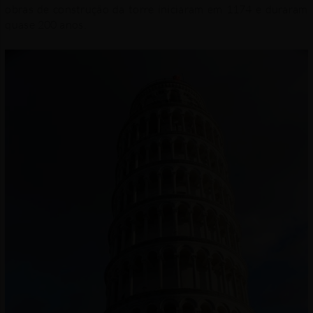
obras de construção da torre iniciaram em 1174 e duraram
quase 200 anos.