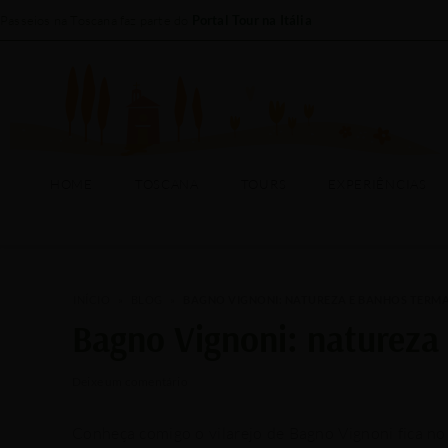
Passeios na Toscana faz parte do
Portal Tour na Itália
HOME
TOSCANA
HOME
TOSCANA
TOURS
EXPERIÊNCIAS
INÍCIO
»
BLOG
»
BAGNO VIGNONI: NATUREZA E BANHOS TERMA
Bagno Vignoni: natureza 
/
/ Por
Deixe um comentário
Conheça comigo o vilarejo de Bagno Vignoni fica no 