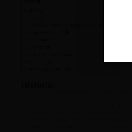
Índice
História:
A água termal:
Onde fazer o banho termal gratuito ao aberto?
O que visitar na cidade?
Onde comer?
Onde dormir?
Para tratamentos termais:
Como chegar:
Próximo de Bagno Vignoni:
História:
Graças as suas águas termais, Bagno Vignoni foi mui
que deixaram numerosos testemunhos e achados a
vilarejo ainda continuou ao longo do tempo. També
de peregrinação que ligava o norte da Europa e cor
viajantes e peregrinos, ostentando muitas pessoas 
responsável pela boa fortuna de Pienza), Lorenzo, o 