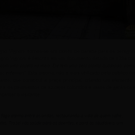
agno Vignoni tornou-se um ponto de parada para os peregri
gno Vignoni é descrito em um documento datado de 1334 c
es com uma capela no meio. Ele tem uma bela planta quadrada, com
 os enfermos”
.
Esta piscina, não é mais utilizado pelo público (v
nte, que constitui a praça principal, criando um elemento
dra, os pavimentos de azulejos coloridos e vasos de gerânios
ncantar o visitante.
 fogo eterno entre as ondas, restaurando a vida de quem sofre,
es. Trazei vós saúde para os doentes, e para os saudáveis, um