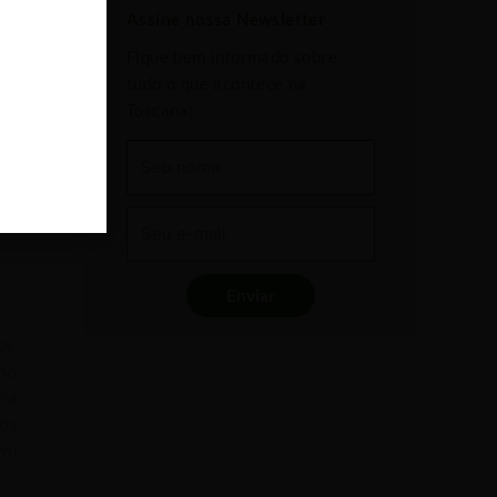
Assine nossa Newsletter
Fique bem informado sobre
tudo o que acontece na
Toscana:
Enviar
os,
no
via
tos
foi