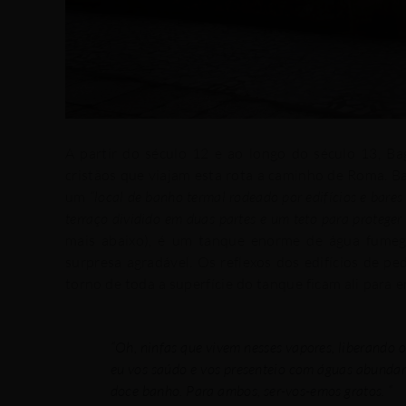
A partir do século 12 e ao longo do século 13, B
cristãos que viajam esta rota a caminho de Roma.
Ba
um
“local de banho termal rodeado por edifícios e bar
terraço dividido em duas partes e um teto para proteger
mais abaixo), é um tanque enorme de água fumega
surpresa agradável.
Os reflexos dos
edifícios de pe
torno de toda a superfície do tanque ficam ali para e
“Oh, ninfas que vivem nesses vapores, liberando o
eu vos saúdo e vos presenteio com águas abundant
doce banho. Para ambos, ser-vos-emos gratos. “