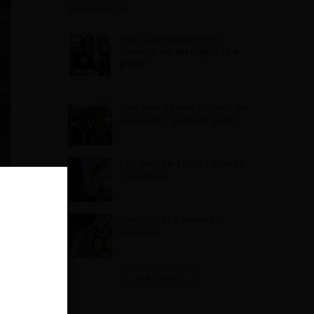
Experiências
Tour Gastronômico em
Florença em português - em
grupo
Tour pelo Chianti Clássico em
português - pequeno grupo
City Tour em Lucca + Vinícola
- Privativo
Tour Trufas e Brunelo -
privativo
ste
 se
VER TODAS