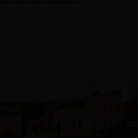
oVignone #terme #termas #guiadatoscana
eiosnatoscana) em
Dez 4, 2014 às 7:05 PST
s famosos do Val d’Orcia, cujas origens são antigas. Faz pa
na, no coração do Parque artístico, natural e cultural Val d’Or
ridade, e fica a 303 metros acima do nível do mar.