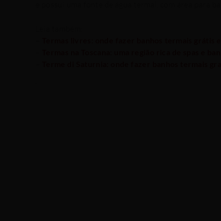
e possui uma fonte de água termal, com área para ba
Leia também:
–
Termas livres: onde fazer banhos termais grátis
–
Termas na Toscana: uma região rica de spas e ba
–
Terme di Saturnia: onde fazer banhos termais gr