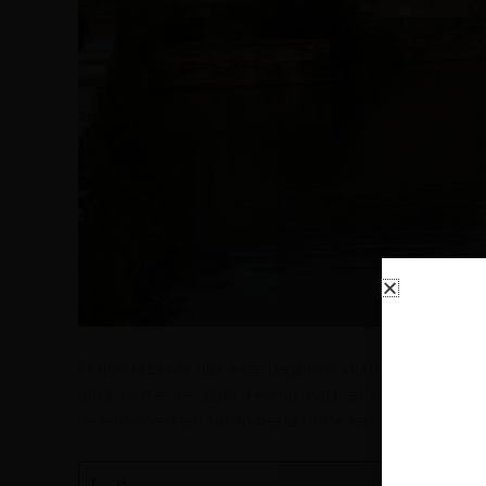
O que faz com que este pequeno vilarejo seja tão c
uma fonte de água termal natural de origem vulc
desenvolveu em torno desta fonte termal com uma f