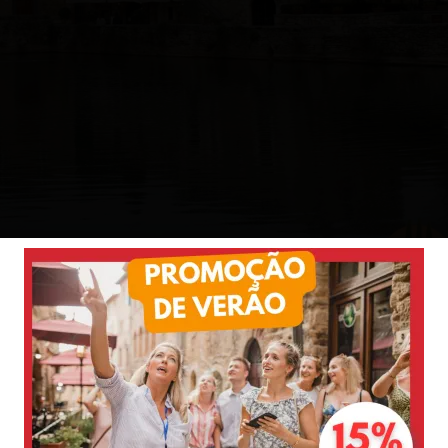
onhecido por aqui é a presença de um grande tanque onde exi
ânica, o local é bastante pitoresco, pois todo o vilarejo
orma retangular, chamado de “
Piazza delle Fonti
“.