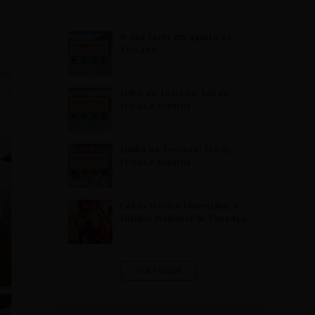
r
c
O que fazer em agosto na
h
Toscana
f
rte
cia
o
Julho na Toscana: feiras,
festas e eventos
r
:
Junho na Toscana: feiras,
festas e eventos
Calcio Storico Fiorentino, o
futebol medieval de Florença
VER TODOS