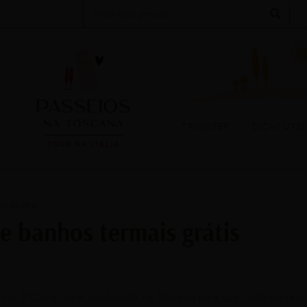
Search
TOURS
EXPERIÊNCIAS
TRANSFER
DICAS ÚTEIS
EV
TRANSFER
DICAS ÚTEI
IS GRÁTIS
e banhos termais grátis
Val D’Orcia, local conhecido na Toscana pela sua linda paisag