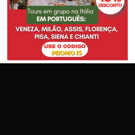
to apreciada e frequentada desde os antigos etruscos e roman
rqueológicos. O interesse é que a reputação desta peque
m favorecida pela estreita passagem da Via Francigena, uma 
tava a Itália, o burgo de Bagno Vignoni foi o destino de mui
famosas da época, incluindo o Papa Pio II Piccolomini (que 
Magnífico, e Santa Catarina de Siena.