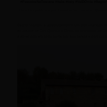
#PasseiosNaToscana #italia #italy #ValDOrcia #Bagn
Uma foto publicada por Passeios Na Toscana (@pass
Bagno Vignoni é absolutamente um dos vilarejos mai
da cidade de San Quirico d’Orcia, na província de Sie
é apreciado em toda parte por sua beleza e particula