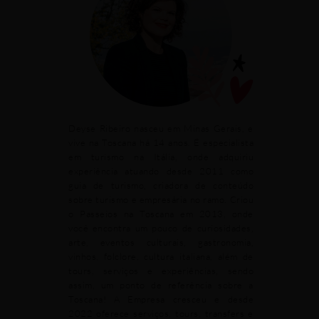
Deyse Ribeiro nasceu em Minas Gerais, e
vive na Toscana há 14 anos. É especialista
em turismo na Itália, onde adquiriu
experiência atuando desde 2011 como
guia de turismo, criadora de conteúdo
sobre turismo e empresária no ramo. Criou
o Passeios na Toscana em 2013, onde
você encontra um pouco de curiosidades,
arte, eventos culturais, gastronomia,
vinhos, folclore, cultura italiana, além de
tours, serviços e experiências, sendo
assim, um ponto de referência sobre a
Toscana! A Empresa cresceu e desde
2022 oferece serviços, tours, transfers e