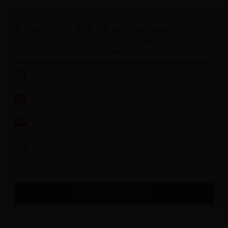
A partir de € 214 por pessoa
*Valor para tour privativo para 6 pessoas, de dezembro a agosto.
**Os preços variam de acordo com o número de pessoas e a época do ano.
4hs
todos os dias, o ano inteiro
Tour sempre particular - a partir de 1 pessoa
Português
QUERO RESERVAR