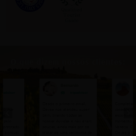
O que dizem nossos clientes:
na
Bernardo
V
ripadvisor
tripadvisor
ia
Desde o primeiro email,
Completam
eio que
Deyse nos atendeu super
casados (bo
ana,
bem, tirando todas as
escolhemos
e pelo
nossas duvidas e não eram
momento es
o prestado.
poucas, ainda mais por se
Veneza. Co
 é pontual,
tratar de uma cerimonia de
Deyse o fo