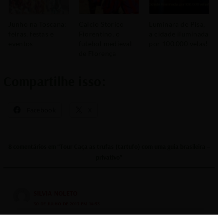
Junho na Toscana:
Calcio Storico
Luminara de Pisa,
feiras, festas e
Fiorentino, o
a cidade iluminada
eventos
futebol medieval
por 100.000 velas!
de Florença
Compartilhe isso:
Facebook
X
8 comentários em “Tour Caça as trufas (tartufo) com uma guia brasileira –
privativo”
SILVIA NOLETO
30 DE JULHO DE 2013 EM 14:53