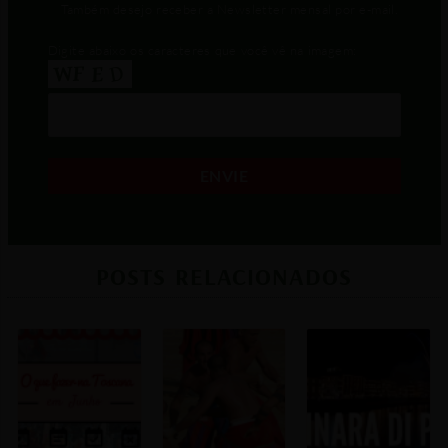
Também desejo receber a Newsletter mensal por e-mail.
Digite abaixo os caracteres que você vê na imagem:
POSTS RELACIONADOS