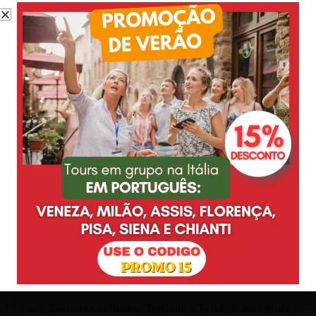
Bom dia, muito bom!!!!!!!!! estamos “montando” nosso roteiro.
estaremos com vc aí em breve! abraços,
RESPONDER
DEYSE NA TOSCANA
30 DE JULHO DE 2013 EM 22:33
Obrigada pelo seu comentario Silvia! Te espero aqui então.
Abs!
RESPONDER
Pingback:
Passeio Gastronomico em San Miniato: Caça as trufas,
visita a vinícola e degustações | Passeios Na Toscana
Pingback:
Gastronomia italiana: Tagliolini al Tartufo Bianco (trufa