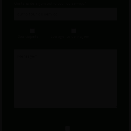
Gostaria de algum outro tour ou serviço?
Sou viajante
Sou agente de viagem