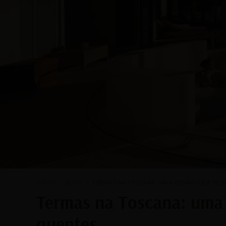
INÍCIO
»
BLOG
»
TERMAS NA TOSCANA: UMA REGIÃO RICA DE S
Termas na Toscana: uma 
quentes