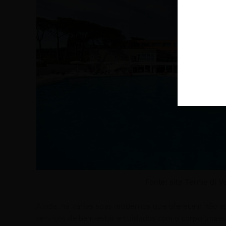
Fonte: site Terme di Ve
Ainda, há várias spas modernos que oferecem não a
serviços de bem-estar e cuidados com o corpo (massa