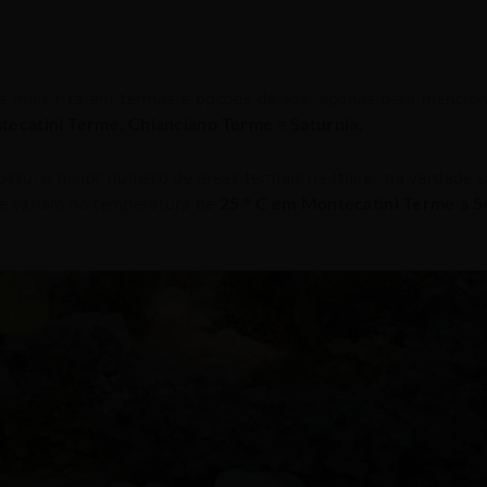
a a mais rica em termas e opções de spa, apenas para mencio
tecatini Terme, Chianciano Terme
e
Saturnia.
ssui o maior número de áreas termais na Itália, na verdade 
ue variam na temperatura de
25 ° C em Montecatini Terme a 5