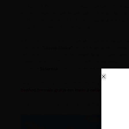
Os Banhos Termais são conhecidos desde o imperado
e diversidade de suas águas que os fizeram famo
muitas doenças: reumática, respiratória, aparelho di
reabilitação respiratória e motora.
Há várias localidades inclusive onde é possível 
chamadas
“terme libere”
, onde ha cascatas ou mes
natureza. Eu sou amante desses locais, quem segu
viagem pela Val D’Orcia no final de novembro vis
somente
Saturnia
, que ja conhecia e ja escrevi sobre
Leia o texto que escrevi sobre os locais de banhos 
banhos termais grátis em meio a natureza na Tosca
Nos próximos dias vou escrever sobre cada uma dess