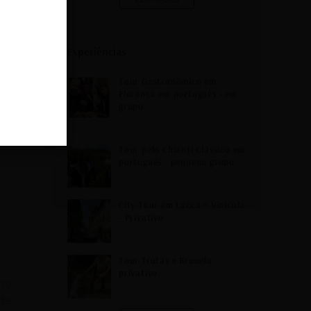
Experiências
Tour Gastronômico em
Florença em português - em
grupo
Tour pelo Chianti Clássico em
português - pequeno grupo
City Tour em Lucca + Vinícola
- Privativo
Tour Trufas e Brunelo -
privativo
omo
nde