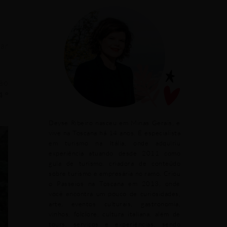
nar
são
4 °
Deyse Ribeiro nasceu em Minas Gerais, e
vive na Toscana há 14 anos. É especialista
em turismo na Itália, onde adquiriu
experiência atuando desde 2011 como
guia de turismo, criadora de conteúdo
sobre turismo e empresária no ramo. Criou
o Passeios na Toscana em 2013, onde
você encontra um pouco de curiosidades,
arte, eventos culturais, gastronomia,
vinhos, folclore, cultura italiana, além de
tours, serviços e experiências, sendo