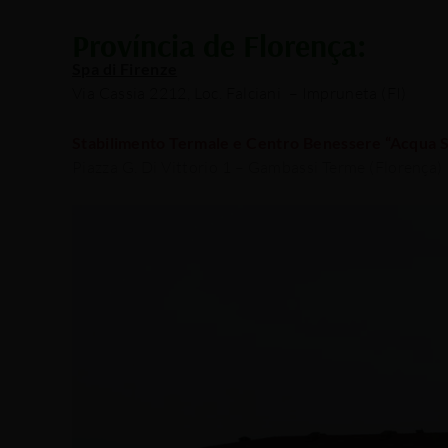
Província de Florença:
Spa di Firenze
Via Cassia 2212, Loc. Falciani
–
Impruneta (FI)
Stabilimento Termale e Centro Benessere “Acqua Sal
Piazza G. Di Vittorio 1 –
Gambassi Terme (Florença)