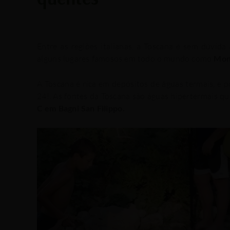
/
/ Por
Entre as regiões italianas, a Toscana é sem dúvid
alguns lugares famosos em todo o mundo como
Mon
A Toscana é rica em depósitos de águas termais, e
po
24!.
As fontes da Toscana são águas hipertermais q
C em Bagni San Filippo.