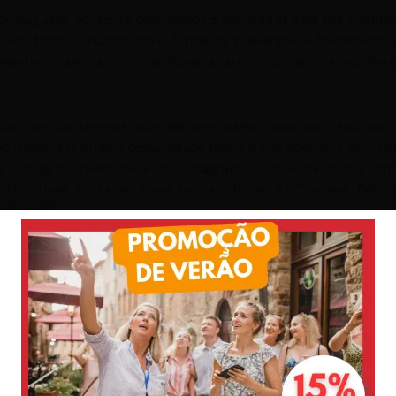
r Augusto, portanto conhecidos e admirados pela sua qualid
sos em todo o mundo como forma de prevenção e tratamento
gestivo, vascular, dermatologia, aparelho urinário, ginecológi
fazer banhos termais quentes sem pagar nada por isso, são
mo nascentes onde a comunidade libera o uso comum e imerso
e o blog no facebook e no instagram viu que, na minha últ
itei quase todas as áreas termais livres da Toscana, falta
 ela
aqui.
termais ao ar livre na Toscana
aqui
→
Termas livres: onde fa
na
as áreas termais livres que conheci, aguardem!