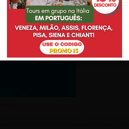
turinia
penas os tratamentos de banhoterapia e hidroterapia, bem c
gens, sauna, banhos turcos), realizados em estruturas de gra